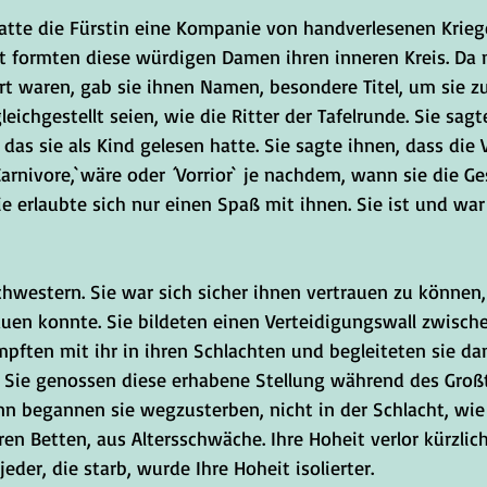
hatte die Fürstin eine Kompanie von handverlesenen Kriege
t formten diese würdigen Damen ihren inneren Kreis. Da n
rt waren, gab sie ihnen Namen, besondere Titel, um sie z
eichgestellt seien, wie die Ritter der Tafelrunde. Sie sagte
das sie als Kind gelesen hatte. Sie sagte ihnen, dass die V
arnivore,`wäre oder ´Vorrior` je nachdem, wann sie die Ge
sie erlaubte sich nur einen Spaß mit ihnen. Sie ist und wa
chwestern. Sie war sich sicher ihnen vertrauen zu können,
en konnte. Sie bildeten einen Verteidigungswall zwisch
mpften mit ihr in ihren Schlachten und begleiteten sie da
. Sie genossen diese erhabene Stellung während des Großte
nn begannen sie wegzusterben, nicht in der Schlacht, wie 
ren Betten, aus Altersschwäche. Ihre Hoheit verlor kürzlich
eder, die starb, wurde Ihre Hoheit isolierter.