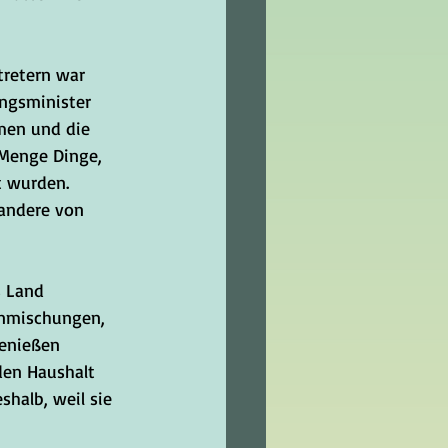
tretern war 
ngsminister 
men und die 
 Menge Dinge, 
t wurden. 
 andere von 
 Land 
Einmischungen, 
genießen 
den Haushalt 
halb, weil sie 