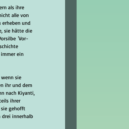
rn als ihre 
icht alle von 
u erheben und 
, sie hätte die 
orsilbe ´Vor-
schichte 
r immer ein 
 wenn sie 
en ihr und dem 
nn nach Kiyanti, 
ils ihrer 
sie gehofft 
 drei innerhalb 