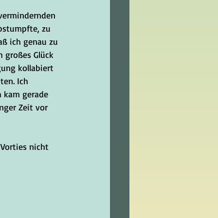
 vermindernden 
abstumpfte, zu 
daß ich genau zu 
h großes Glück 
ung kollabiert 
en. Ich 
ch kam gerade 
nger Zeit vor 
Vorties nicht 