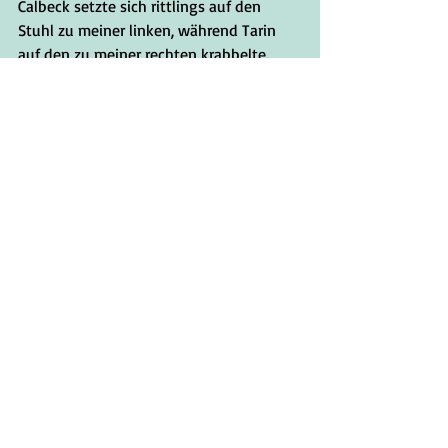
Calbeck setzte sich rittlings auf den 
Stuhl zu meiner linken, während Tarin 
auf den zu meiner rechten krabbelte. 
"Noch eine Runde, Mzzkiti," bestellte 
Calbeck und die Dame ging, um unsere 
Gläser aufzufüllen. Sie sah nicht sehr 
glücklich aus, so fortgeschickt zu 
werden -- vielleicht weil sie ein paar 
saftige Schmankerl von Klatsch 
verpassen würde. 
"Hör mal," sagte Calbeck, "Kathy ist in 
Ordnung. Sie hat ein gutes Herz. Sie ist 
komplett irre, mit einem Temperament, 
das --"
"Erzähl ihm, wie sie Dich in den Strumpf 
gestopft hat," drängte Tarin.