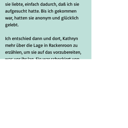
sie liebte, einfach dadurch, daß ich sie 
aufgesucht hatte. Bis ich gekommen 
war, hatten sie anonym und glücklich 
gelebt.
Ich entschied dann und dort, Kathryn 
mehr über die Lage in Rackenroon zu 
erzählen, um sie auf das vorzubereiten, 
was vor ihr lag. Sie war schockiert von 
meiner Eröffnung über den potentiellen 
Weltkrieg und ihr entscheidender Anteil 
an dem Versuch, ihn zu verhindern. Ich 
wollte ihr noch mehr erzählen, viel mehr, 
aber sie wurde vom Doktor gerufen, als 
Reg zu sich kam. Ich hatte in jener Nacht 
keine weitere Gelegenheit mit ihr zu 
sprechen.
*