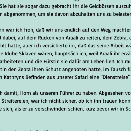
 Sie hat sie sogar dazu gebracht ihr die Geldbörsen ausz
en abgenommen, um sie davon abzuhalten uns zu belasten
nn war ich froh, daß wir uns endlich auf den Weg machten
l dabei, auf dem Rücken von Araali zu reiten, dem Zebra, 
lt hatte, aber ich versicherte ihr, daß das seine Arbeit w
 Idube Sklaven wären, hauptsächlich, weil Araali ihr erzäh
 arbeiteten und die Fürstin sie dafür am Leben ließ. Ich mu
stin den Zebra ihren Schutz angeboten hatte, im Tausch fü
h Kathryns Befinden aus unserer Safari eine "Dienstreise
ich damit, Horn als unseren Führer zu haben. Abgesehen vo
Streitereien, war ich nicht sicher, ob ich ihn trauen kon
sich, als er zu verschwinden schien, kurz bevor wir in S