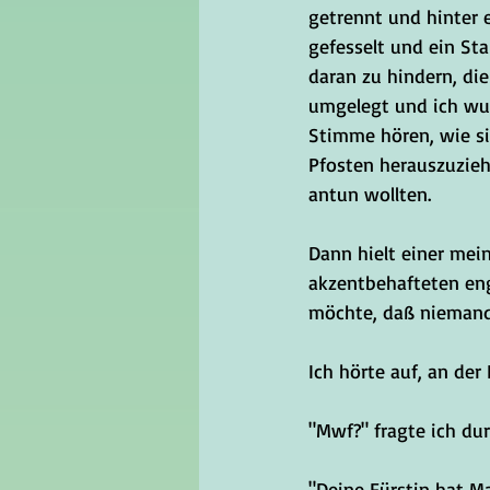
getrennt und hinter 
gefesselt und ein S
daran zu hindern, di
umgelegt und ich wur
Stimme hören, wie si
Pfosten herauszuzieh
antun wollten. 
Dann hielt einer mei
akzentbehafteten eng
möchte, daß niemand 
Ich hörte auf, an der
"Mwf?" fragte ich d
"Deine Fürstin hat Ma