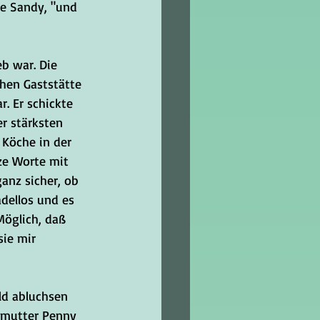
te Sandy, "und 
b war. Die 
chen Gaststätte 
. Er schickte 
r stärksten 
 Köche in der 
ze Worte mit 
anz sicher, ob 
dellos und es 
öglich, daß 
sie mir 
ld abluchsen 
oßmutter Penny 