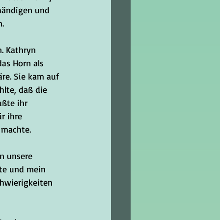
uhändigen und 
.
. Kathryn 
das Horn als 
äre. Sie kam auf 
lte, daß die 
ßte ihr 
r ihre 
" machte.
n unsere 
nte und mein 
chwierigkeiten 