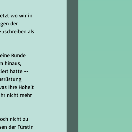
etzt wo wir in 
gen der 
zuschreiben als 
 eine Runde 
n hinaus, 
ert hatte -- 
usrüstung 
was Ihre Hoheit 
ihr nicht mehr 
och nicht zu 
en der Fürstin 