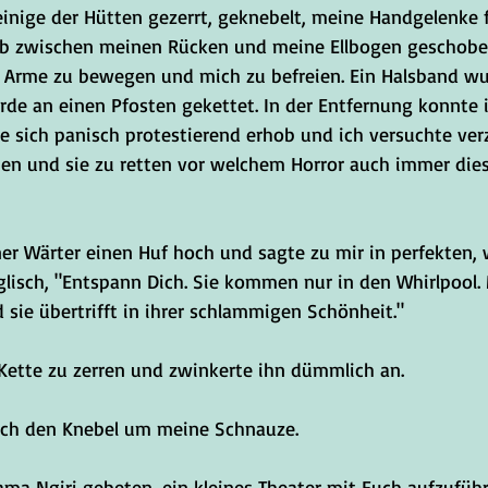
einige der Hütten gezerrt, geknebelt, meine Handgelenke 
tab zwischen meinen Rücken und meine Ellbogen geschobe
e Arme zu bewegen und mich zu befreien. Ein Halsband wu
de an einen Pfosten gekettet. In der Entfernung konnte 
e sich panisch protestierend erhob und ich versuchte verz
en und sie zu retten vor welchem Horror auch immer die
ner Wärter einen Huf hoch und sagte zu mir in perfekten,
lisch, "Entspann Dich. Sie kommen nur in den Whirlpool.
sie übertrifft in ihrer schlammigen Schönheit."
 Kette zu zerren und zwinkerte ihn dümmlich an. 
urch den Knebel um meine Schnauze.
ma Ngiri gebeten, ein kleines Theater mit Euch aufzuführe