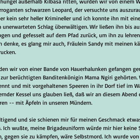
chungel außerhalb Kilbasa ritten, wurden wir von einem W
rroganten schwarzen Leopard, der versuchte uns auszura
er kein sehr heller Krimineller und ich konnte ihn mit ein
unerwarteten Schlag überwältigen. Wir ließen ihn bis auf
en und gefesselt auf dem Pfad zurück, um ihn zu lehren,
h denke, es glang mir auch, Fräulein Sandy mit meinen k
rucken.
urden wir von einer Bande von Hauerhalunken gefangen g
 zur berüchtigten Banditenkönigin Mama Ngiri gehörten.
ennt und mit vorgehaltenen Speeren in ihr Dorf tief im Wa
ernder Kessel uns glauben ließ, daß wir an diesem Abend 
en -- mit Äpfeln in unseren Mündern.
ltigend und sie schienen mir für meinen Geschmack etwas 
n. Ich wußte, meine Brigadeuniform würde mir hier keine
n, gegen sie zu kämpfen, wäre Selbstmord. Ich wurde vo