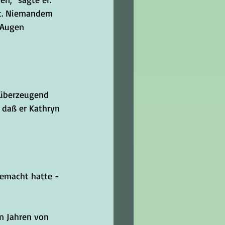
rt. Niemandem 
 Augen 
 überzeugend 
 daß er Kathryn 
 gemacht hatte -
n Jahren von 