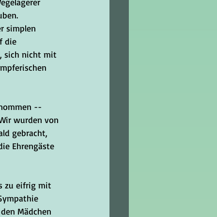
egelagerer 
uben. 
er simplen 
 die 
 sich nicht mit 
ämpferischen 
enommen -- 
 Wir wurden von 
ld gebracht, 
die Ehrengäste 
zu eifrig mit 
 Sympathie 
n den Mädchen 