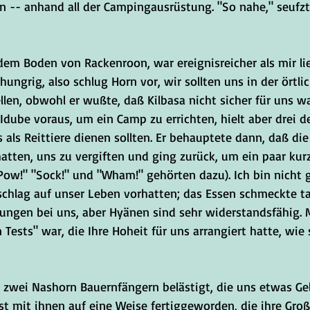
en -- anhand all der Campingausrüstung. "So nahe," seufz
dem Boden von Rackenroon, war ereignisreicher als mir lie
ngrig, also schlug Horn vor, wir sollten uns in der örtli
len, obwohl er wußte, daß Kilbasa nicht sicher für uns war
dube voraus, um ein Camp zu errichten, hielt aber drei de
s als Reittiere dienen sollten. Er behauptete dann, daß die
hatten, uns zu vergiften und ging zurück, um ein paar kur
Pow!" "Sock!" und "Wham!" gehörten dazu). Ich bin nicht g
nschlag auf unser Leben vorhatten; das Essen schmeckte ta
ngen bei uns, aber Hyänen sind sehr widerstandsfähig. M
 Tests" war, die Ihre Hoheit für uns arrangiert hatte, wie 
zwei Nashorn Bauernfängern belästigt, die uns etwas Ge
ist mit ihnen auf eine Weise fertiggeworden, die ihre Gr