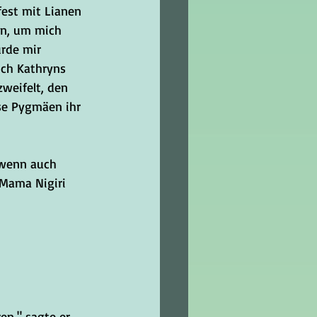
fest mit Lianen 
n, um mich 
rde mir 
ich Kathryns 
weifelt, den 
se Pygmäen ihr 
 wenn auch 
 Mama Nigiri 
n," sagte er. 