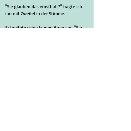
"Sie glauben das ernsthaft?" fragte ich 
ihn mit Zweifel in der Stimme.
Er breitete seine langen Arme aus. "Sie 
waren nie mit bei einem 
Überfallkommando --! Sie sind eine 
Haushaltsdrohne!"
"Eine Drohne in einem ganz besonderen 
Haushalt," erinnerte ich ihn verschnupft.
Er brummte, "Ich weiß einfach nicht, ob 
Sie haben, was nötig ist, wenn alle 
Stricke reißen. Ich würde mich sicherlich 
nicht auf Sie verlassen wollen, wenn Sie 
mir in einem Kampf den Rücken 
freihalten.!"