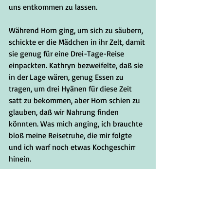
uns entkommen zu lassen. 
Während Horn ging, um sich zu säubern, 
schickte er die Mädchen in ihr Zelt, damit 
sie genug für eine Drei-Tage-Reise 
einpackten. Kathryn bezweifelte, daß sie 
in der Lage wären, genug Essen zu 
tragen, um drei Hyänen für diese Zeit 
satt zu bekommen, aber Horn schien zu 
glauben, daß wir Nahrung finden 
könnten. Was mich anging, ich brauchte 
bloß meine Reisetruhe, die mir folgte 
und ich warf noch etwas Kochgeschirr 
hinein. 
Der Kampf hatte meine Gedanken von 
dem Geschehen früher am Morgen 
abgelenkt. Als ich zu dem Pavillon der 
Mädchen herüberging, um zu sehen, ob 