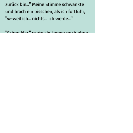
zurück bin..." Meine Stimme schwankte 
und brach ein bisschen, als ich fortfuhr, 
"w-weil ich... nichts... ich werde..."
"Schon klar," sagte sie, immer noch ohne 
mich anzusehen. Sie winkte mit ihrer 
Hand, als würde sie mich wegfegen. 
"Würde mir im Traum nicht einfallen zu 
spionieren, Louie. Husch! Husch!"
Ich stand da und zwinkerte sie an. Ihre 
Augen blieben an das Tablet gefesselt. 
Sie schien mich bewußt zu ignorieren. 
"Es macht Ihnen... doch nichts aus, oder?"
"Hm? Warum sollte es? Hört sich gut an -
- hab Spaß. Wir hatten unser Bad am 
Nachmittag. Es fühlte sich großartig an. 