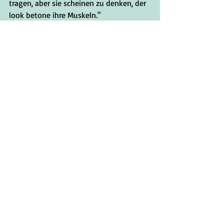
tragen, aber sie scheinen zu denken, der 
look betone ihre Muskeln."
Copyright by Kathryn Kellogg geb 
Garrison
Aktuelle Beiträge
Alle ansehen